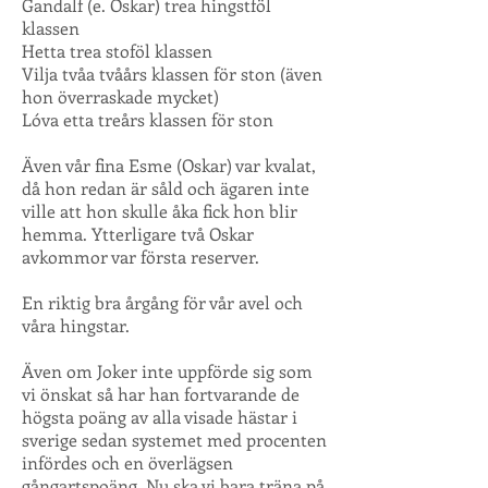
Gandalf (e. Oskar) trea hingstföl
klassen
Hetta trea stoföl klassen
Vilja tvåa tvåårs klassen för ston (även
hon överraskade mycket)
Lóva etta treårs klassen för ston
Även vår fina Esme (Oskar) var kvalat,
då hon redan är såld och ägaren inte
ville att hon skulle åka fick hon blir
hemma. Ytterligare två Oskar
avkommor var första reserver.
En riktig bra årgång för vår avel och
våra hingstar.
Även om Joker inte uppförde sig som
vi önskat så har han fortvarande de
högsta poäng av alla visade hästar i
sverige sedan systemet med procenten
infördes och en överlägsen
gångartspoäng. Nu ska vi bara träna på