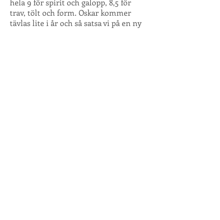
hela 9 för spirit och galopp, 8,5 för
trav, tölt och form. Oskar kommer
tävlas lite i år och så satsa vi på en ny
visning nästa år, 9 för tölt var väldigt
nära.
Bjarmi och Vildar är sålda.
2/6
Nya saluhästar och en del reserverade
hästar.
Ytterligare två fina föl har kommit
båda ston. Båda är till salu och finns
på salusidan för dig som våga satsa på
dessa lovande föl.
Freydis dotter e. Oskar är redan
reserverat.
20/5
Vinda är såld, första betäckningsstoet
dräktig och det har kommit två föl.
En inakordering fick en fin hingst e.