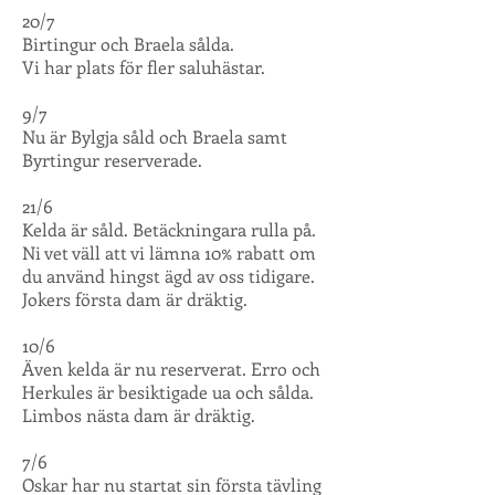
20/7
Birtingur och Braela sålda.
Vi har plats för fler saluhästar.
9/7
Nu är Bylgja såld och Braela samt
Byrtingur reserverade.
21/6
Kelda är såld. Betäckningara rulla på.
Ni vet väll att vi lämna 10% rabatt om
du använd hingst ägd av oss tidigare.
Jokers första dam är dräktig.
10/6
Även kelda är nu reserverat. Erro och
Herkules är besiktigade ua och sålda.
Limbos nästa dam är dräktig.
7/6
Oskar har nu startat sin första tävling