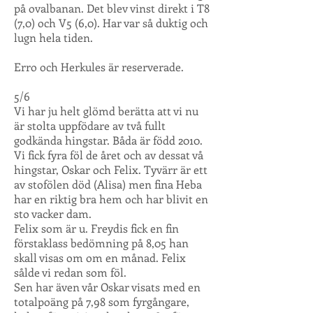
på ovalbanan. Det blev vinst direkt i T8
(7,0) och V5 (6,0). Har var så duktig och
lugn hela tiden.
Erro och Herkules är reserverade.
5/6
Vi har ju helt glömd berätta att vi nu
är stolta uppfödare av två fullt
godkända hingstar. Båda är född 2010.
Vi fick fyra föl de året och av dessat vå
hingstar, Oskar och Felix. Tyvärr är ett
av stofölen död (Alisa) men fina Heba
har en riktig bra hem och har blivit en
sto vacker dam.
Felix som är u. Freydis fick en fin
förstaklass bedömning på 8,05 han
skall visas om om en månad. Felix
sålde vi redan som föl.
Sen har även vår Oskar visats med en
totalpoäng på 7,98 som fyrgångare,