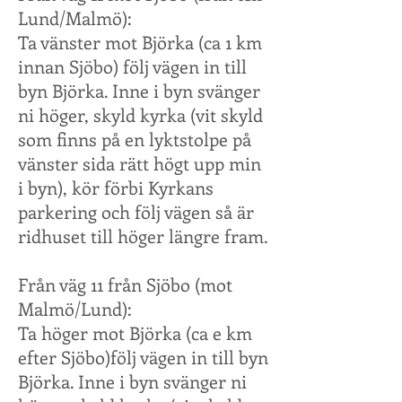
Lund/Malmö):
Ta vänster mot Björka (ca 1 km
innan Sjöbo) följ vägen in till
byn Björka. Inne i byn svänger
ni höger, skyld kyrka (vit skyld
som finns på en lyktstolpe på
vänster sida rätt högt upp min
i byn), kör förbi Kyrkans
parkering och följ vägen så är
ridhuset till höger längre fram.
Från väg 11 från Sjöbo (mot
Malmö/Lund):
Ta höger mot Björka (ca e km
efter Sjöbo)följ vägen in till byn
Björka. Inne i byn svänger ni