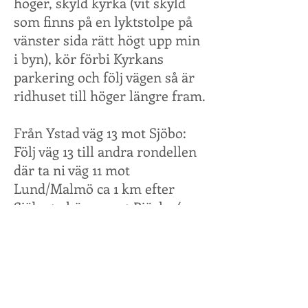
höger, skyld kyrka (vit skyld
som finns på en lyktstolpe på
vänster sida rätt högt upp min
i byn), kör förbi Kyrkans
parkering och följ vägen så är
ridhuset till höger längre fram.
Från Ystad väg 13 mot Sjöbo:
Följ väg 13 till andra rondellen
där ta ni väg 11 mot
Lund/Malmö ca 1 km efter
Sjöbo ta höger mot Björka (ca e
km efter Sjöbo) följ vägen in till
byn Björka. Inne i byn svänger
ni höger, skyld kyrka (vit skyld
som finns på en lyktstolpe på
vänster sida rätt högt upp min